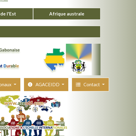
de l'Est
Afrique australe
ionaux
AGACEIDD
Contact