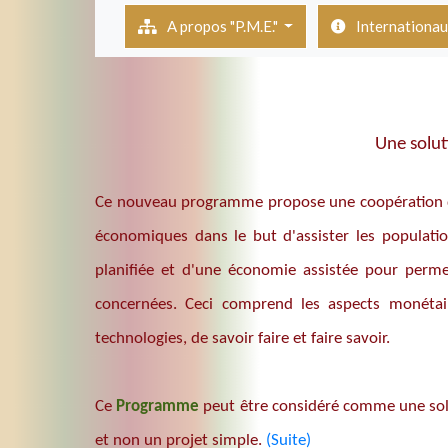
(current)
A propos "P.M.E."
Internationa
Une solut
Ce nouveau programme propose une coopération de 
économiques dans le but d'assister les populati
planifiée et d'une économie assistée pour perme
concernées. Ceci comprend les aspects monétair
technologies, de savoir faire et faire savoir.
Ce
Programme
peut être considéré comme une solut
et non un projet simple.
(Suite)