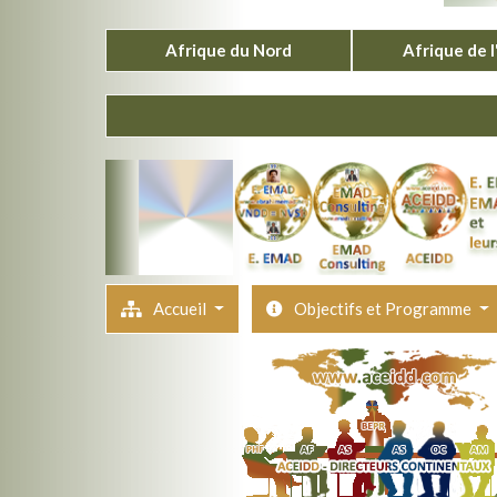
Afrique du Nord
Afrique de 
Accueil
Objectifs et Programme